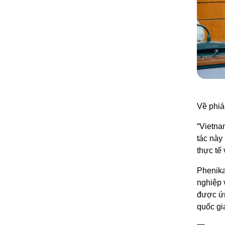
Về phiá
“Vietna
tác này
thực tế
Phenika
nghiệp 
được ứn
quốc gi