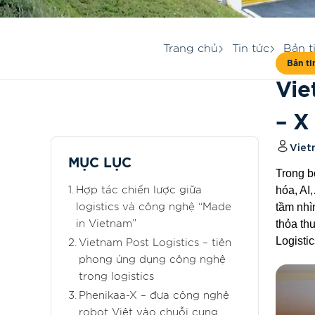
Trang chủ
Tin tức
Bản t
Bản ti
Vie
– X
Viet
MỤC LỤC
Trong b
hóa, AI
Hợp tác chiến lược giữa
tầm nhìn
logistics và công nghệ “Made
thỏa th
in Vietnam”
Logistic
Vietnam Post Logistics – tiên
phong ứng dụng công nghệ
trong logistics
Phenikaa-X – đưa công nghệ
robot Việt vào chuỗi cung