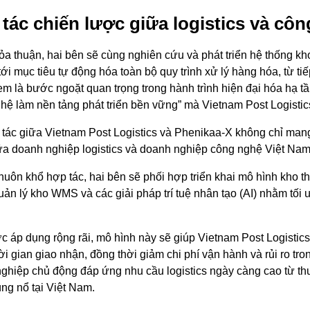
tác chiến lược giữa logistics và cô
ỏa thuận, hai bên sẽ cùng nghiên cứu và phát triển hệ thống kh
ới mục tiêu tự động hóa toàn bộ quy trình xử lý hàng hóa, từ ti
m là bước ngoặt quan trọng trong hành trình hiện đại hóa hạ tầ
hệ làm nền tảng phát triển bền vững” mà Vietnam Post Logistics
tác giữa Vietnam Post Logistics và Phenikaa-X không chỉ mang 
a doanh nghiệp logistics và doanh nghiệp công nghệ Việt Nam
huôn khổ hợp tác, hai bên sẽ phối hợp triển khai mô hình kho 
uản lý kho WMS và các giải pháp trí tuệ nhân tạo (AI) nhằm tối
c áp dụng rộng rãi, mô hình này sẽ giúp Vietnam Post Logistics 
ời gian giao nhận, đồng thời giảm chi phí vận hành và rủi ro tro
ghiệp chủ động đáp ứng nhu cầu logistics ngày càng cao từ thư
ng nổ tại Việt Nam.