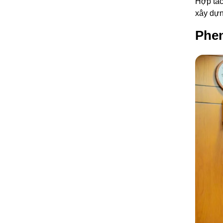
Hợp tác
xây dựn
Phen