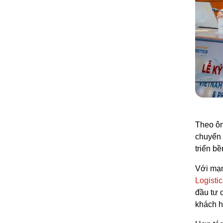
Theo ôn
chuyển 
triển b
Với mạn
Logistic
đầu tư c
khách h