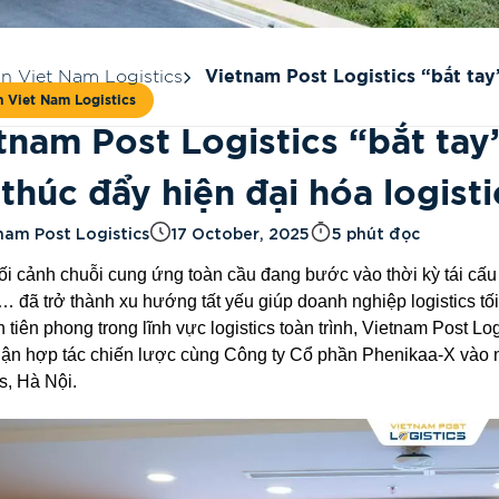
in Viet Nam Logistics
Vietnam Post Logistics “bắt tay
n Viet Nam Logistics
X thúc đẩy hiện đại hóa logistics
tnam Post Logistics “bắt tay
 thúc đẩy hiện đại hóa logisti
nam Post Logistics
17 October, 2025
5 phút đọc
ối cảnh chuỗi cung ứng toàn cầu đang bước vào thời kỳ tái cấu
,… đã trở thành xu hướng tất yếu giúp doanh nghiệp logistics tố
 tiên phong trong lĩnh vực logistics toàn trình, Vietnam Post Log
uận hợp tác chiến lược cùng Công ty Cổ phần Phenikaa-X vào n
s, Hà Nội.