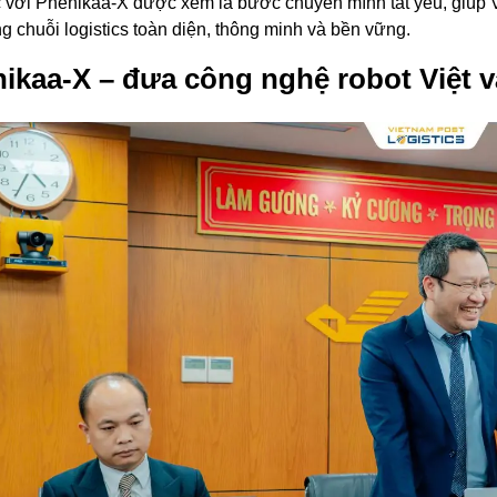
 với Phenikaa-X được xem là bước chuyển mình tất yếu, giúp Vi
g chuỗi logistics toàn diện, thông minh và bền vững.
ikaa-X – đưa công nghệ robot Việt 