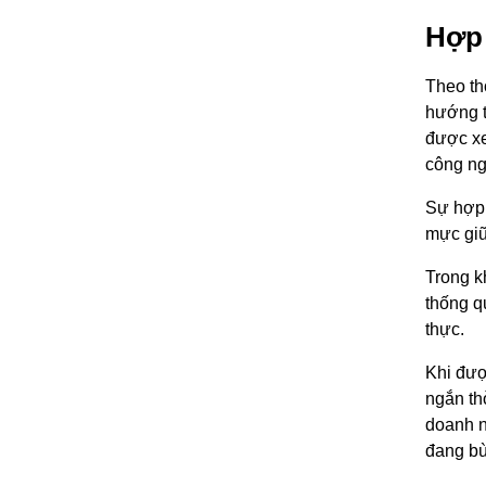
Hợp 
Theo th
hướng t
được xe
công ng
Sự hợp 
mực giữ
Trong k
thống q
thực.
Khi đượ
ngắn th
doanh n
đang bù