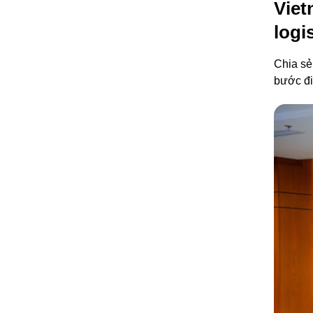
Viet
logi
Chia sẻ
bước đi 