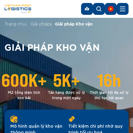
Trang chủ
Giải pháp
Giải pháp Kho vận
GIẢI PHÁP KHO VẬN
600
K+
5
K+
16
h
M2 tổng diện tích
Tấn hàng được xử lý
Thời gian tối đa xử lý
kho bãi
trong một ngày
thủ tục hải quan
Mô hình quản lý kho vận
Tiết kiệm chi phí nhờ quy
thông minh.
trình tối ưu hoá.