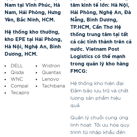
Nam tại Vĩnh Phúc, Hà
tâm kinh tế lớn: Hà Nội,
Nam, Hải Phòng, Hưng
Hải Phòng, Nghệ An, Đà
Yên, Bắc Ninh, HCM.
Nẵng, Bình Dương,
TP.HCM, Cần Thơ Hệ
Hệ thống kho thường,
thống trung tâm tại tất
kho EPE tại Hải Phòng,
cả các tỉnh thành trên cả
Hà Nội, Nghệ An, Bình
nước. Vietnam Post
Dương, HCM.
Logistics có thế mạnh
trong quản lý kho hàng
DELL
Wistron
FMCG:
Qisda
Quantas
WNC
Lenovo
Hệ thống kho hiện đại:
Compal
Tachibana
Đảm bảo lưu trữ và chất
Tecapro
lượng sản phẩm hiệu
quả.
Quản lý chuỗi cung ứng
linh hoạt: Tối ưu hóa quy
trình từ nhập khẩu đến