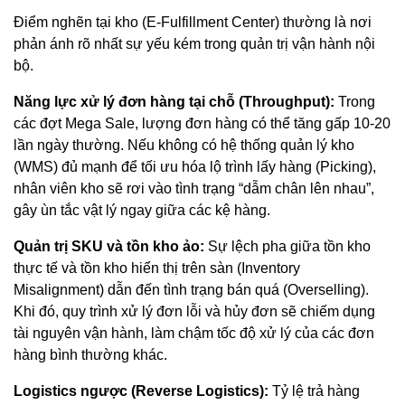
Điểm nghẽn tại kho (E-Fulfillment Center) thường là nơi
phản ánh rõ nhất sự yếu kém trong quản trị vận hành nội
bộ.
Năng lực xử lý đơn hàng tại chỗ (Throughput):
Trong
các đợt Mega Sale, lượng đơn hàng có thể tăng gấp 10-20
lần ngày thường. Nếu không có hệ thống quản lý kho
(WMS) đủ mạnh để tối ưu hóa lộ trình lấy hàng (Picking),
nhân viên kho sẽ rơi vào tình trạng “dẫm chân lên nhau”,
gây ùn tắc vật lý ngay giữa các kệ hàng.
Quản trị SKU và tồn kho ảo:
Sự lệch pha giữa tồn kho
thực tế và tồn kho hiển thị trên sàn (Inventory
Misalignment) dẫn đến tình trạng bán quá (Overselling).
Khi đó, quy trình xử lý đơn lỗi và hủy đơn sẽ chiếm dụng
tài nguyên vận hành, làm chậm tốc độ xử lý của các đơn
hàng bình thường khác.
Logistics ngược (Reverse Logistics):
Tỷ lệ trả hàng