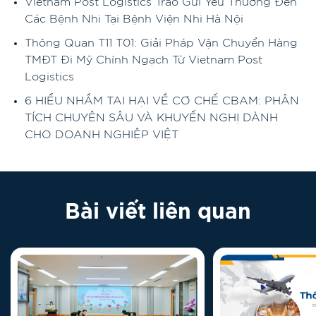
Vietnam Post Logistics Trao Gửi Yêu Thương Đến
Các Bệnh Nhi Tại Bệnh Viện Nhi Hà Nội
Thông Quan T11 T01: Giải Pháp Vận Chuyển Hàng
TMĐT Đi Mỹ Chính Ngạch Từ Vietnam Post
Logistics
6 HIỂU NHẦM TAI HẠI VỀ CƠ CHẾ CBAM: PHÂN
TÍCH CHUYÊN SÂU VÀ KHUYẾN NGHỊ DÀNH
CHO DOANH NGHIỆP VIỆT
Bài viết liên quan