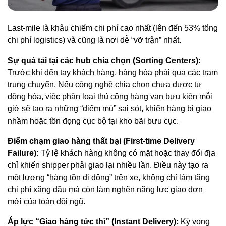
Last-mile là khâu chiếm chi phí cao nhất (lên đến 53% tổng
chi phí logistics) và cũng là nơi dễ “vỡ trận” nhất.
Sự quá tải tại các hub chia chọn (Sorting Centers):
Trước khi đến tay khách hàng, hàng hóa phải qua các trạm
trung chuyển. Nếu công nghệ chia chọn chưa được tự
động hóa, việc phân loại thủ công hàng vạn bưu kiện mỗi
giờ sẽ tạo ra những “điểm mù” sai sót, khiến hàng bị giao
nhầm hoặc tồn đọng cục bộ tại kho bãi bưu cục.
Điểm chạm giao hàng thất bại (First-time Delivery
Failure):
Tỷ lệ khách hàng không có mặt hoặc thay đổi địa
chỉ khiến shipper phải giao lại nhiều lần. Điều này tạo ra
một lượng “hàng tồn di động” trên xe, không chỉ làm tăng
chi phí xăng dầu mà còn làm nghẽn năng lực giao đơn
mới của toàn đội ngũ.
Áp lực “Giao hàng tức thì” (Instant Delivery):
Kỳ vọng