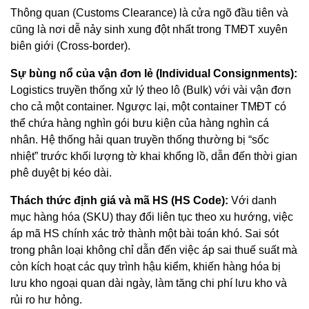
Thông quan (Customs Clearance) là cửa ngõ đầu tiên và
cũng là nơi dễ nảy sinh xung đột nhất trong TMĐT xuyên
biên giới (Cross-border).
Sự bùng nổ của vận đơn lẻ (Individual Consignments):
Logistics truyền thống xử lý theo lô (Bulk) với vài vận đơn
cho cả một container. Ngược lại, một container TMĐT có
thể chứa hàng nghìn gói bưu kiện của hàng nghìn cá
nhân. Hệ thống hải quan truyền thống thường bị “sốc
nhiệt” trước khối lượng tờ khai khổng lồ, dẫn đến thời gian
phê duyệt bị kéo dài.
Thách thức định giá và mã HS (HS Code):
Với danh
mục hàng hóa (SKU) thay đổi liên tục theo xu hướng, việc
áp mã HS chính xác trở thành một bài toán khó. Sai sót
trong phân loại không chỉ dẫn đến việc áp sai thuế suất mà
còn kích hoạt các quy trình hậu kiểm, khiến hàng hóa bị
lưu kho ngoại quan dài ngày, làm tăng chi phí lưu kho và
rủi ro hư hỏng.