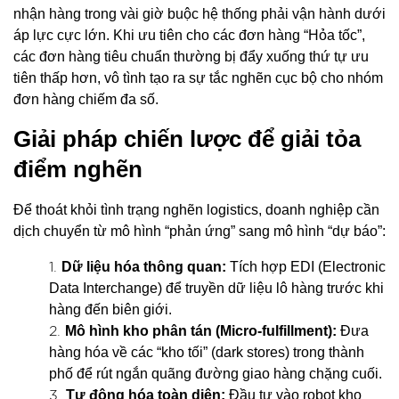
nhận hàng trong vài giờ buộc hệ thống phải vận hành dưới
áp lực cực lớn. Khi ưu tiên cho các đơn hàng “Hỏa tốc”,
các đơn hàng tiêu chuẩn thường bị đẩy xuống thứ tự ưu
tiên thấp hơn, vô tình tạo ra sự tắc nghẽn cục bộ cho nhóm
đơn hàng chiếm đa số.
Giải pháp chiến lược để giải tỏa
điểm nghẽn
Để thoát khỏi tình trạng nghẽn logistics, doanh nghiệp cần
dịch chuyển từ mô hình “phản ứng” sang mô hình “dự báo”:
Dữ liệu hóa thông quan:
Tích hợp EDI (Electronic
Data Interchange) để truyền dữ liệu lô hàng trước khi
hàng đến biên giới.
Mô hình kho phân tán (Micro-fulfillment):
Đưa
hàng hóa về các “kho tối” (dark stores) trong thành
phố để rút ngắn quãng đường giao hàng chặng cuối.
Tự động hóa toàn diện:
Đầu tư vào robot kho