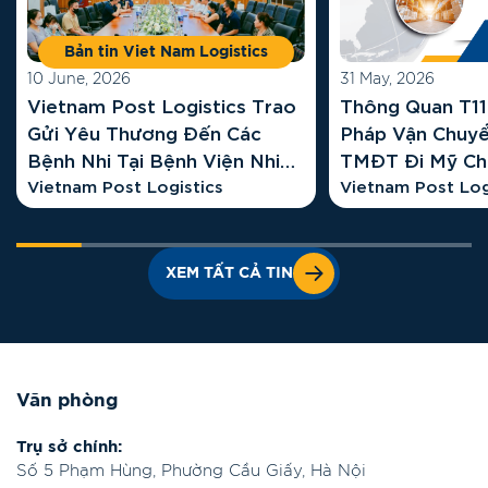
Bản tin Viet Nam Logistics
10 June, 2026
31 May, 2026
Vietnam Post Logistics Trao
Thông Quan T11 
Gửi Yêu Thương Đến Các
Pháp Vận Chuy
Bệnh Nhi Tại Bệnh Viện Nhi
TMĐT Đi Mỹ Ch
Hà Nội
Vietnam Post Logistics
Vietnam Post L
Vietnam Post Log
XEM TẤT CẢ TIN
Văn phòng
Trụ sở chính:
Số 5 Phạm Hùng, Phường Cầu Giấy, Hà Nội