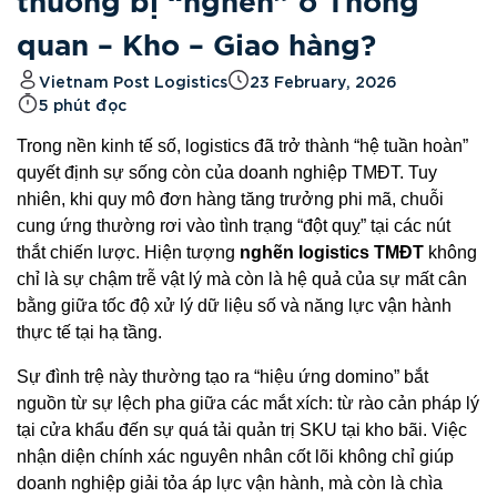
thường bị “nghẽn” ở Thông
quan – Kho – Giao hàng?
Vietnam Post Logistics
23 February, 2026
5 phút đọc
Trong nền kinh tế số,
logistics đã trở thành “hệ tuần hoàn”
quyết định sự sống còn của doanh nghiệp TMĐT.
Tuy
nhiên,
khi quy mô đơn hàng tăng trưởng phi mã,
chuỗi
cung ứng thường rơi vào tình trạng “đột quỵ” tại các nút
thắt chiến lược.
Hiện tượng
nghẽn logistics TMĐT
không
chỉ là sự chậm trễ vật lý mà còn là hệ quả của sự mất cân
bằng giữa tốc độ xử lý dữ liệu số và năng lực vận hành
thực tế tại hạ tầng.
Sự đình trệ này thường tạo ra “hiệu ứng domino” bắt
nguồn từ sự lệch pha giữa các mắt xích:
từ rào cản pháp lý
tại cửa khẩu đến sự quá tải quản trị SKU tại kho bãi.
Việc
nhận diện chính xác nguyên nhân cốt lõi không chỉ giúp
doanh nghiệp giải tỏa áp lực vận hành,
mà còn là chìa