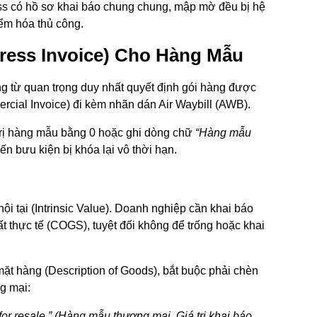
ess có hồ sơ khai báo chung chung, mập mờ đều bị hệ
iểm hóa thủ công.
ress Invoice) Cho Hàng Mẫu
 từ quan trọng duy nhất quyết định gói hàng được
rcial Invoice) đi kèm nhãn dán Air Waybill (AWB).
trị hàng mẫu bằng
0
hoặc ghi dòng chữ
“Hàng mẫu
hiến bưu kiện bị khóa lại vô thời hạn.
ội tại (
Intrinsic Value
). Doanh nghiệp cần khai báo
t thực tế (
COGS
), tuyệt đối không để trống hoặc khai
 mặt hàng (Description of Goods), bắt buộc phải chèn
g mại:
r resale.”
(Hàng mẫu thương mại. Giá trị khai báo