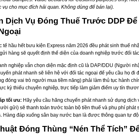
c vụ cho mục đích hải quan. Không dùng để bán lại).
 Dịch Vụ Đóng Thuế Trước DDP Để 
Ngoại
c tế hầu hết bưu kiện Express năm 2026 đều phát sinh thuế nhậ
 gửi hàng sẽ quyết định thể diện của doanh nghiệp trước đối tác
nh nghiệp vẫn chọn diện mặc định cũ là DAP/DDU (Người nhận
uyển phát nhanh sẽ liên hệ với đối tác ngoại để yêu cầu họ đi 
ng đóng vai trò người mua tiềm năng) phải làm thủ tục hành ch
ực kỳ thiếu chuyên nghiệp, trực tiếp làm giảm điểm uy tín thư
áp tối ưu:
Hãy yêu cầu hãng chuyển phát nhanh sử dụng dịch 
ười gửi) sẽ thanh toán trước toàn bộ tiền thuế và phụ phí phát
. Hàng đáp xuống sân bay nước bạn là được thông quan tự độn
huật Đóng Thùng “Nén Thể Tích” Đ