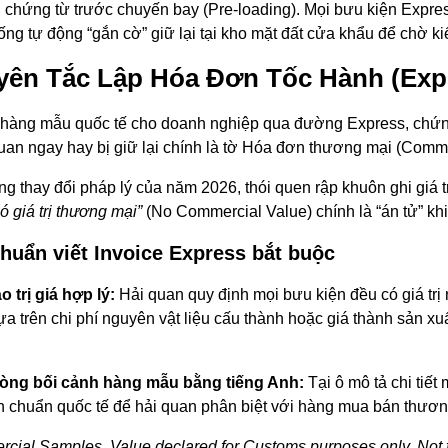
n chứng từ trước chuyến bay (
Pre-loading
). Mọi bưu kiện Expr
ống tự động “gắn cờ” giữ lại tại kho mặt đất cửa khẩu để chờ k
ên Tắc Lập Hóa Đơn Tốc Hành (Exp
 hàng mẫu quốc tế cho doanh nghiệp qua đường Express, chứng
uan ngay hay bị giữ lại chính là tờ Hóa đơn thương mại (Comme
g thay đổi pháp lý của năm 2026, thói quen rập khuôn ghi giá 
ó giá trị thương mại”
(
No Commercial Value
) chính là “án tử” k
huẩn viết Invoice Express bắt buộc
o trị giá hợp lý:
Hải quan quy định mọi bưu kiện đều có giá trị n
dựa trên chi phí nguyên vật liệu cấu thành hoặc giá thành sản xuấ
òng bối cảnh hàng mẫu bằng tiếng Anh:
Tại ô mô tả chi tiết
h chuẩn quốc tế để hải quan phân biệt với hàng mua bán thươn
cial Samples. Value declared for Customs purposes only. Not fo