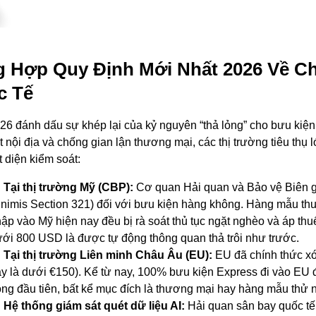
 Hợp Quy Định Mới Nhất 2026 Về C
c Tế
6 đánh dấu sự khép lại của kỷ nguyên “thả lỏng” cho bưu kiện 
t nội địa và chống gian lận thương mại, các thị trường tiêu thụ 
t diện kiểm soát:
Tại thị trường Mỹ (CBP):
Cơ quan Hải quan và Bảo vệ Biên giớ
nimis
Section 321) đối với bưu kiện hàng không. Hàng mẫu thu
ập vào Mỹ hiện nay đều bị rà soát thủ tục ngặt nghèo và áp thuế
ới 800 USD là được tự động thông quan thả trôi như trước.
Tại thị trường Liên minh Châu Âu (EU):
EU đã chính thức xó
y là dưới €150). Kể từ nay, 100% bưu kiện Express đi vào EU 
ng đầu tiên, bất kể mục đích là thương mại hay hàng mẫu thử 
Hệ thống giám sát quét dữ liệu AI:
Hải quan sân bay quốc tế 