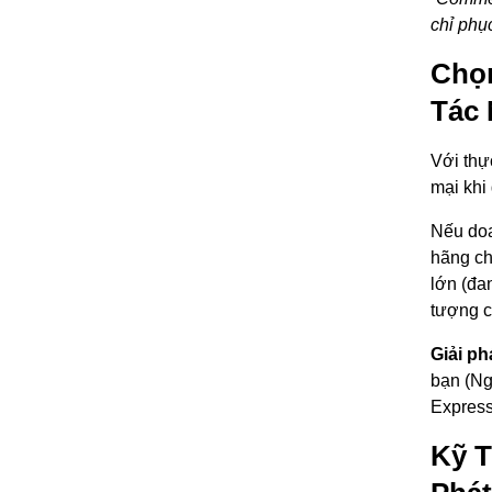
chỉ phụ
Chọn
Tác 
Với thự
mại khi
Nếu doa
hãng ch
lớn (đa
tượng c
Giải ph
bạn (Ng
Express
Kỹ T