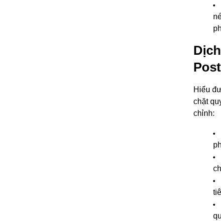
né
ph
Dịch
Post
Hiểu đư
chặt qu
chỉnh:
ph
ch
ti
qu