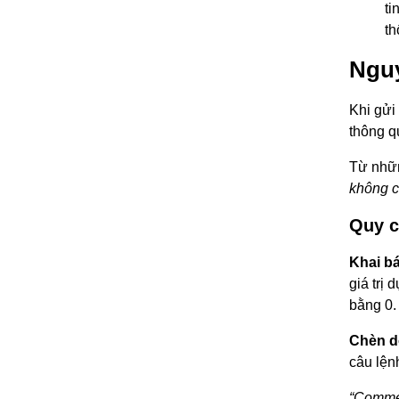
ti
th
Nguy
Khi gửi
thông q
Từ nhữn
không c
Quy c
Khai bá
giá trị 
bằng 0.
Chèn d
câu lện
“Commer