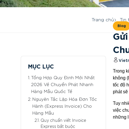
Trang chủ
Tin 
Blog
Gửi
Chu
Viet
MỤC LỤC
Trong k
không (
Tổng Hợp Quy Định Mới Nhất
tốc độ 
2026 Về Chuyển Phát Nhanh
phát sẽ
Hàng Mẫu Quốc Tế
Nguyên Tắc Lập Hóa Đơn Tốc
Tuy nhi
Hành (Express Invoice) Cho
việc ch
Hàng Mẫu
những l
Quy chuẩn viết Invoice
Express bắt buộc