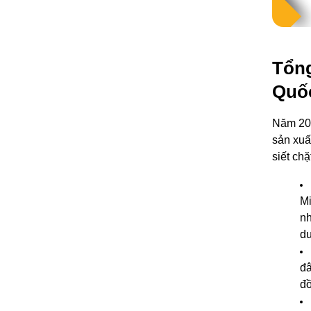
Tổng
Quố
Năm 202
sản xuấ
siết chặ
Mi
nh
dư
đâ
đồ