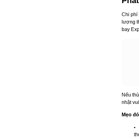
Phát
Chi phí
lượng th
bay Exp
Nếu thù
nhật vu
Mẹo đó
th