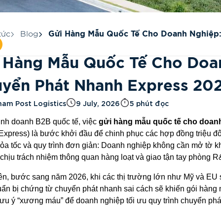
tức
Blog
Gửi Hàng Mẫu Quốc Tế Cho Doanh Nghiệp
Chuyển Phát Nhanh Express 2026
 Hàng Mẫu Quốc Tế Cho Doa
yển Phát Nhanh Express 20
nam Post Logistics
9 July, 2026
5 phút đọc
inh doanh B2B quốc tế, việc
gửi hàng mẫu quốc tế cho doan
Express) là bước khởi đầu để chinh phục các hợp đồng triệu đô
hỏa tốc và quy trình đơn giản: Doanh nghiệp không cần mở tờ k
 chịu trách nhiệm thông quan hàng loạt và giao tận tay phòng R
ên, bước sang năm 2026, khi các thị trường lớn như Mỹ và EU si
uẩn bị chứng từ chuyển phát nhanh sai cách sẽ khiến gói hàng m
ưu ý “xương máu” để doanh nghiệp tối ưu quy trình chuyển phá