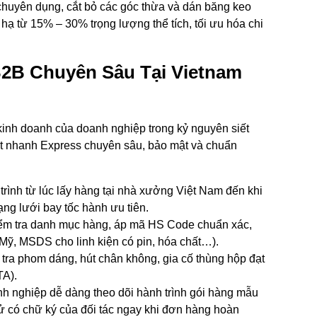
chuyên dụng, cắt bỏ các góc thừa và dán băng keo
hạ từ 15% – 30% trọng lượng thể tích, tối ưu hóa chi
2B Chuyên Sâu Tại Vietnam
kinh doanh của doanh nghiệp trong kỷ nguyên siết
t nhanh Express chuyên sâu, bảo mật và chuẩn
trình từ lúc lấy hàng tại nhà xưởng Việt Nam đến khi
ng lưới bay tốc hành ưu tiên.
ểm tra danh mục hàng, áp mã HS Code chuẩn xác,
Mỹ, MSDS cho linh kiện có pin, hóa chất…).
tra phom dáng, hút chân không, gia cố thùng hộp đạt
TA).
 nghiệp dễ dàng theo dõi hành trình gói hàng mẫu
ử có chữ ký của đối tác ngay khi đơn hàng hoàn