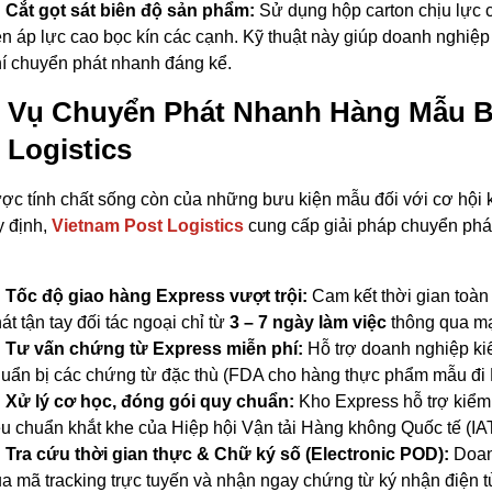
Cắt gọt sát biên độ sản phẩm:
Sử dụng hộp carton chịu lực 
n áp lực cao bọc kín các cạnh. Kỹ thuật này giúp doanh nghiệp 
í chuyển phát nhanh đáng kể.
 Vụ Chuyển Phát Nhanh Hàng Mẫu B
 Logistics
ợc tính chất sống còn của những bưu kiện mẫu đối với cơ hội 
y định,
Vietnam Post Logistics
cung cấp giải pháp chuyển phá
Tốc độ giao hàng Express vượt trội:
Cam kết thời gian toàn 
át tận tay đối tác ngoại chỉ từ
3 – 7 ngày làm việc
thông qua mạ
Tư vấn chứng từ Express miễn phí:
Hỗ trợ doanh nghiệp ki
uẩn bị các chứng từ đặc thù (FDA cho hàng thực phẩm mẫu đi 
Xử lý cơ học, đóng gói quy chuẩn:
Kho Express hỗ trợ kiểm 
êu chuẩn khắt khe của Hiệp hội Vận tải Hàng không Quốc tế (IA
Tra cứu thời gian thực & Chữ ký số (
Electronic POD
):
Doanh
a mã tracking trực tuyến và nhận ngay chứng từ ký nhận điện t