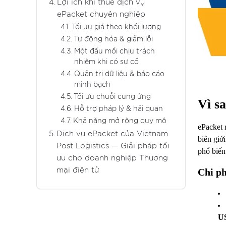
Lợi ích khi thuê dịch vụ
ePacket chuyên nghiệp
Tối ưu giá theo khối lượng
Tự động hóa & giảm lỗi
Một đầu mối chịu trách
nhiệm khi có sự cố
Quản trị dữ liệu & báo cáo
minh bạch
Tối ưu chuỗi cung ứng
Vì s
Hỗ trợ pháp lý & hải quan
Khả năng mở rộng quy mô
ePacket 
Dịch vụ ePacket của Vietnam
biên giớ
Post Logistics — Giải pháp tối
phổ biến
ưu cho doanh nghiệp Thương
Chi ph
mại điện tử
U