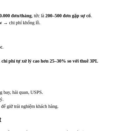
0.000 đơn/tháng
, tức là
200–500 đơn gặp sự cố
.
w
→ chi phí khổng lồ.
ục
.
 chi phí tự xử lý cao hơn 25–30% so với thuê 3PL
ng bay, hải quan, USPS.
ý.
để giữ trải nghiệm khách hàng.
t