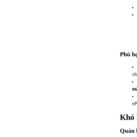
Phù hợ
ch
mặ
eP
Khó 
Quản l