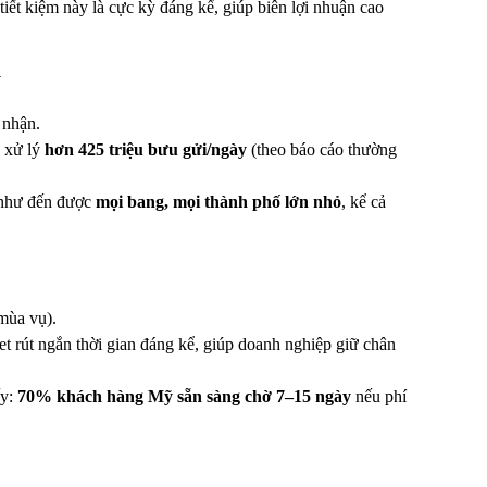
tiết kiệm này là cực kỳ đáng kể, giúp biên lợi nhuận cao
ỹ
 nhận.
 xử lý
hơn 425 triệu bưu gửi/ngày
(theo báo cáo thường
 như đến được
mọi bang, mọi thành phố lớn nhỏ
, kể cả
mùa vụ).
et rút ngắn thời gian đáng kể, giúp doanh nghiệp giữ chân
ấy:
70% khách hàng Mỹ sẵn sàng chờ 7–15 ngày
nếu phí