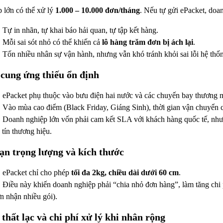
 lớn có thể xử lý
1.000 – 10.000 đơn/tháng
. Nếu tự gửi ePacket, doa
Tự in nhãn, tự khai báo hải quan, tự tập kết hàng.
Mỗi sai sót nhỏ có thể khiến cả
lô hàng trăm đơn bị ách lại
.
Tốn nhiều nhân sự vận hành, nhưng vẫn khó tránh khỏi sai lỗi hệ thố
cung ứng thiếu ổn định
ePacket phụ thuộc vào bưu điện hai nước và các chuyến bay thương m
Vào mùa cao điểm (Black Friday, Giáng Sinh), thời gian vận chuyển c
Doanh nghiệp lớn vốn phải cam kết SLA với khách hàng quốc tế, nhưn
 tín thương hiệu.
ạn trọng lượng và kích thước
ePacket chỉ cho phép
tối đa 2kg, chiều dài dưới 60 cm
.
Điều này khiến doanh nghiệp phải “chia nhỏ đơn hàng”, làm tăng chi 
n nhận nhiều gói).
 thất lạc và chi phí xử lý khi nhân rộng