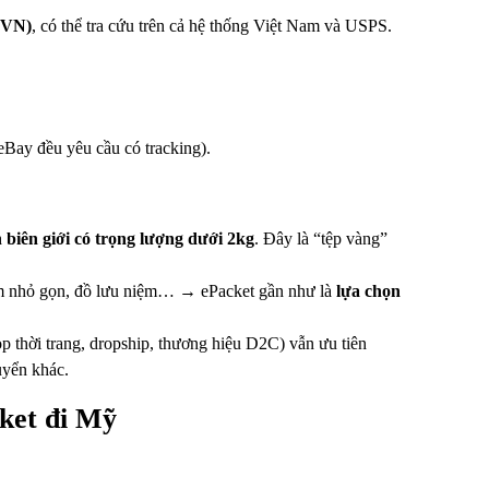
xVN)
, có thể tra cứu trên cả hệ thống Việt Nam và USPS.
eBay đều yêu cầu có tracking).
ên giới có trọng lượng dưới 2kg
. Đây là “tệp vàng”
hẩm nhỏ gọn, đồ lưu niệm… → ePacket gần như là
lựa chọn
 thời trang, dropship, thương hiệu D2C) vẫn ưu tiên
uyển khác.
ket đi Mỹ