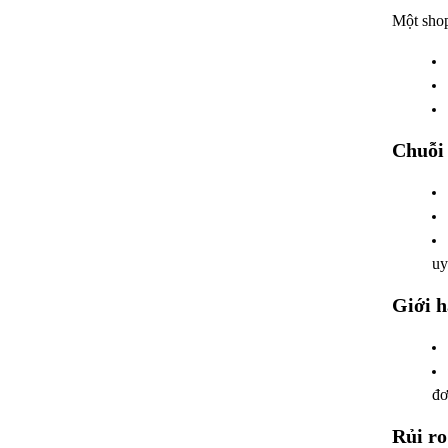
Một shop
Chuỗi 
uy
Giới h
đơ
Rủi ro