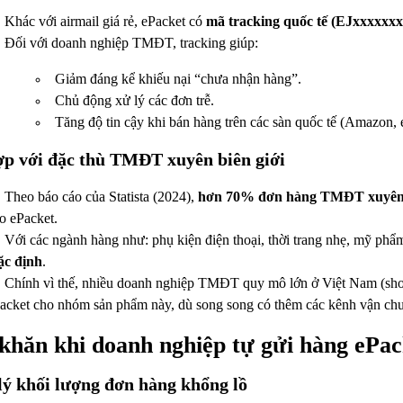
Khác với airmail giá rẻ, ePacket có
mã tracking quốc tế (EJxxxxxx
Đối với doanh nghiệp TMĐT, tracking giúp:
Giảm đáng kể khiếu nại “chưa nhận hàng”.
Chủ động xử lý các đơn trễ.
Tăng độ tin cậy khi bán hàng trên các sàn quốc tế (Amazon, 
p với đặc thù TMĐT xuyên biên giới
Theo báo cáo của Statista (2024),
hơn 70% đơn hàng TMĐT xuyên bi
o ePacket.
Với các ngành hàng như: phụ kiện điện thoại, thời trang nhẹ, mỹ p
c định
.
Chính vì thế, nhiều doanh nghiệp TMĐT quy mô lớn ở Việt Nam (shop
acket cho nhóm sản phẩm này, dù song song có thêm các kênh vận ch
khăn khi doanh nghiệp tự gửi hàng ePac
ý khối lượng đơn hàng khổng lồ