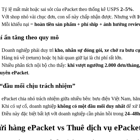
Tỷ lệ mất mát hoặc sai sót của ePacket theo thống kê USPS
2–5%
.
Với shop nhỏ vài chục đơn, con số này chấp nhận được. Nhưng với
1
Mỗi khiếu nại =
hoàn tiền sản phẩm + phí ship + ảnh hưởng revie
í ẩn tăng theo quy mô
Doanh nghiệp phải duy trì
kho, nhân sự đóng gói, xe chở ra bưu c
Hàng trả về (return) hoặc bị hải quan giữ lại là chi phí rất lớn.
Nhiều phân tích nội bộ cho thấy:
khi vượt ngưỡng 2.000 đơn/tháng,
uyên ePacket
.
“đầu mối chịu trách nhiệm”
ePacket chia nhỏ trách nhiệm giữa nhiều bên: bưu điện Việt Nam, hã
Khi có sự cố, doanh nghiệp
không có một đầu mối duy nhất
để xử l
Điều này đặc biệt bất lợi với doanh nghiệp cần phản hồi trong
24–48h
ửi hàng ePacket vs Thuê dịch vụ ePacke