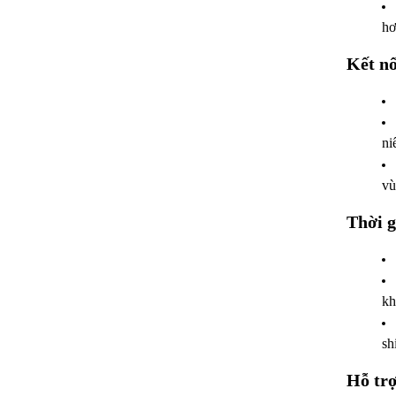
hơ
Kết nố
ni
vù
Thời g
kh
sh
Hỗ trợ