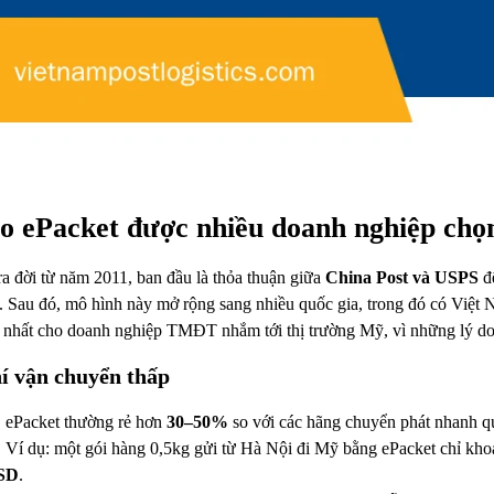
ao ePacket được nhiều doanh nghiệp chọ
ra đời từ năm 2011, ban đầu là thỏa thuận giữa
China Post và USPS
để
i. Sau đó, mô hình này mở rộng sang nhiều quốc gia, trong đó có Việt
 nhất cho doanh nghiệp TMĐT nhắm tới thị trường Mỹ, vì những lý do
í vận chuyển thấp
ePacket thường rẻ hơn
30–50%
so với các hãng chuyển phát nhanh 
Ví dụ: một gói hàng 0,5kg gửi từ Hà Nội đi Mỹ bằng ePacket chỉ kh
SD
.