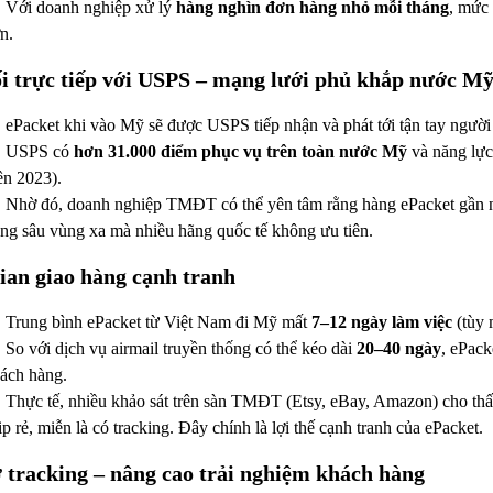
Với doanh nghiệp xử lý
hàng nghìn đơn hàng nhỏ mỗi tháng
, mức 
n.
i trực tiếp với USPS – mạng lưới phủ khắp nước M
ePacket khi vào Mỹ sẽ được USPS tiếp nhận và phát tới tận tay người
USPS có
hơn 31.000 điểm phục vụ trên toàn nước Mỹ
và năng lực
ên 2023).
Nhờ đó, doanh nghiệp TMĐT có thể yên tâm rằng hàng ePacket gần
ng sâu vùng xa mà nhiều hãng quốc tế không ưu tiên.
ian giao hàng cạnh tranh
Trung bình ePacket từ Việt Nam đi Mỹ mất
7–12 ngày làm việc
(tùy 
So với dịch vụ airmail truyền thống có thể kéo dài
20–40 ngày
, ePack
ách hàng.
Thực tế, nhiều khảo sát trên sàn TMĐT (Etsy, eBay, Amazon) cho th
ip rẻ, miễn là có tracking. Đây chính là lợi thế cạnh tranh của ePacket.
 tracking – nâng cao trải nghiệm khách hàng