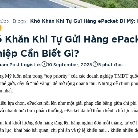
tức
Blog
Khó Khăn Khi Tự Gửi Hàng ePacket Đi Mỹ:
Cần Biết Gì?
 Khăn Khi Tự Gửi Hàng ePac
iệp Cần Biết Gì?
nam Post Logistics
10 September, 2025
5 phút đọc
ng Mỹ luôn nằm trong “top priority” của các doanh nghiệp TMĐT quốc 
 thế giới, đây là “mỏ vàng” để mở rộng doanh thu. Nhưng để chinh phục 
n nhất.
iều lựa chọn, ePacket nổi lên như một giải pháp cân bằng giữa chi phí
và nhanh hơn bưu phẩm thường, ePacket đã trở thành kênh chủ lực của
n, khi khối lượng đơn hàng tăng lên hàng nghìn đơn mỗi tháng, tự xử l
ân lực, khai báo hải quan, chi phí ẩn và tỷ lệ khiếu nại… khiến nhiều 