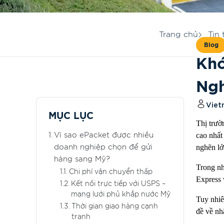
Trang chủ
Tin 
Blog
Khó
Ngh
Viet
MỤC LỤC
Thị trườ
cao nhất
Vì sao ePacket được nhiều
nghẽn lớ
doanh nghiệp chọn để gửi
hàng sang Mỹ?
Trong nh
Chi phí vận chuyển thấp
Express 
Kết nối trực tiếp với USPS –
mạng lưới phủ khắp nước Mỹ
Tuy nhiê
Thời gian giao hàng cạnh
đề về nh
tranh