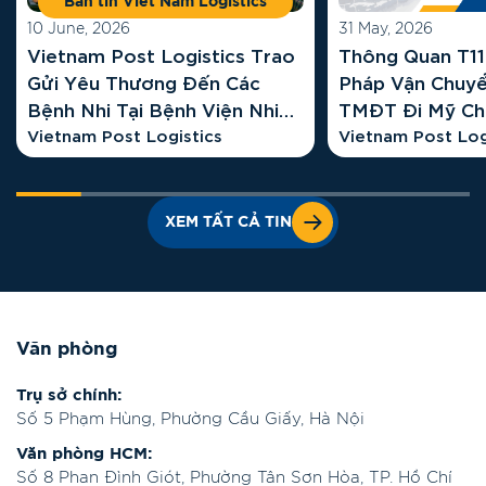
Bản tin Viet Nam Logistics
10 June, 2026
31 May, 2026
Vietnam Post Logistics Trao
Thông Quan T11 
Gửi Yêu Thương Đến Các
Pháp Vận Chuy
Bệnh Nhi Tại Bệnh Viện Nhi
TMĐT Đi Mỹ Ch
Hà Nội
Vietnam Post Logistics
Vietnam Post L
Vietnam Post Log
XEM TẤT CẢ TIN
Văn phòng
Trụ sở chính:
Số 5 Phạm Hùng, Phường Cầu Giấy, Hà Nội
Văn phòng HCM:
Số 8 Phan Đình Giót, Phường Tân Sơn Hòa, TP. Hồ Chí