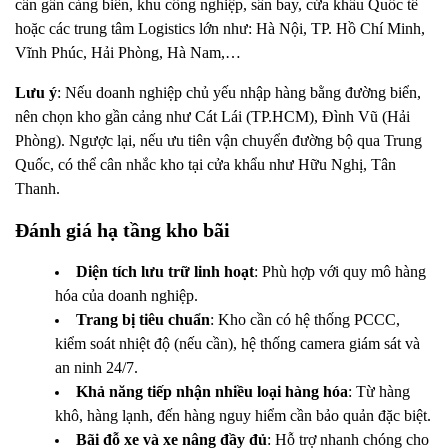
cần gần cảng biển, khu công nghiệp, sân bay, cửa khẩu Quốc tế
hoặc các trung tâm Logistics lớn như: Hà Nội, TP. Hồ Chí Minh,
Vĩnh Phúc, Hải Phòng, Hà Nam,…
Lưu ý
: Nếu doanh nghiệp chủ yếu nhập hàng bằng đường biển,
nên chọn kho gần cảng như Cát Lái (TP.HCM), Đình Vũ (Hải
Phòng). Ngược lại, nếu ưu tiên vận chuyển đường bộ qua Trung
Quốc, có thể cân nhắc kho tại cửa khẩu như Hữu Nghị, Tân
Thanh.
Đánh giá hạ tầng kho bãi
Diện tích lưu trữ linh hoạt
: Phù hợp với quy mô hàng
hóa của doanh nghiệp.
Trang bị tiêu chuẩn
: Kho cần có hệ thống PCCC,
kiểm soát nhiệt độ (nếu cần), hệ thống camera giám sát và
an ninh 24/7.
Khả năng tiếp nhận nhiều loại hàng hóa
: Từ hàng
khô, hàng lạnh, đến hàng nguy hiểm cần bảo quản đặc biệt.
Bãi đỗ xe và xe nâng đầy đủ
: Hỗ trợ nhanh chóng cho