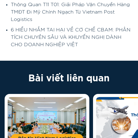
Thông Quan T11 T01: Giải Pháp Vận Chuyển Hàng
TMĐT Đi Mỹ Chính Ngạch Từ Vietnam Post
Logistics
6 HIỂU NHẦM TAI HẠI VỀ CƠ CHẾ CBAM: PHÂN
TÍCH CHUYÊN SÂU VÀ KHUYẾN NGHỊ DÀNH
CHO DOANH NGHIỆP VIỆT
Bài viết liên quan