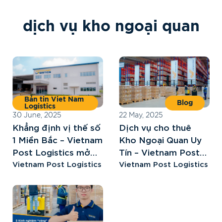
d
ị
c
h
v
ụ
k
h
o
n
g
o
ạ
i
q
u
a
n
Bản tin Viet Nam
Blog
Logistics
30 June, 2025
22 May, 2025
Khẳng định vị thế số
Dịch vụ cho thuê
1 Miền Bắc – Vietnam
Kho Ngoại Quan Uy
Post Logistics mở
Tín – Vietnam Post
liên tiếp 3 kho ngoại
Vietnam Post Logistics
Logistics
Vietnam Post Logistics
quan mới