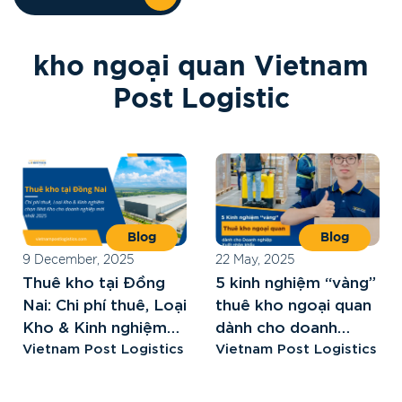
k
h
o
n
g
o
ạ
i
q
u
a
n
V
i
e
t
n
a
m
P
o
s
t
L
o
g
i
s
t
i
c
Blog
Blog
9 December, 2025
22 May, 2025
Thuê kho tại Đồng
5 kinh nghiệm “vàng”
Nai: Chi phí thuê, Loại
thuê kho ngoại quan
Kho & Kinh nghiệm
dành cho doanh
chọn Nhà Kho cho
Vietnam Post Logistics
nghiệp
Vietnam Post Logistics
doanh nghiệp mới
nhất 2025