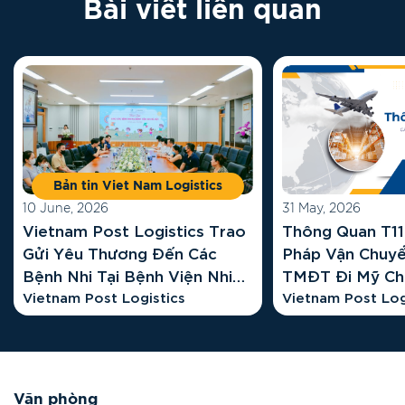
Bài viết liên quan
Bản tin Viet Nam Logistics
10 June, 2026
31 May, 2026
Vietnam Post Logistics Trao
Thông Quan T11 
Gửi Yêu Thương Đến Các
Pháp Vận Chuy
Bệnh Nhi Tại Bệnh Viện Nhi
TMĐT Đi Mỹ Ch
Hà Nội
Vietnam Post Logistics
Vietnam Post L
Vietnam Post Log
Văn phòng