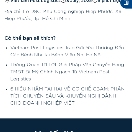
Vietnam Post Logistics
8 July, 2025
5 phút đọc
Địa chỉ: Lô D8C, Khu Công nghiệp Hiệp Phước, Xã
Hiệp Phước, Tp. Hồ Chí Minh
Có thể bạn sẽ thích?
Vietnam Post Logistics Trao Gửi Yêu Thương Đến
Các Bệnh Nhi Tại Bệnh Viện Nhi Hà Nội
Thông Quan T11 T01: Giải Pháp Vận Chuyển Hàng
TMĐT Đi Mỹ Chính Ngạch Từ Vietnam Post
Logistics
6 HIỂU NHẦM TAI HẠI VỀ CƠ CHẾ CBAM: PHÂN
TÍCH CHUYÊN SÂU VÀ KHUYẾN NGHỊ DÀNH
CHO DOANH NGHIỆP VIỆT