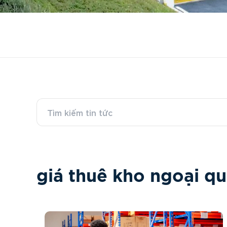
g
i
á
t
h
u
ê
k
h
o
n
g
o
ạ
i
q
u