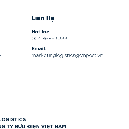
Liên Hệ
Hotline:
024 3685 5333
Email:
.
marketinglogistics@vnpost.vn
LOGISTICS
G TY BƯU ĐIỆN VIỆT NAM