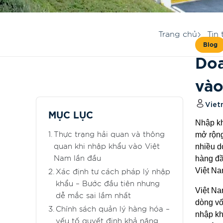
Trang chủ
Tin 
Blog
Doa
vào
Viet
MỤC LỤC
Nhập kh
mở rộng
Thực trạng hải quan và thông
nhiều d
quan khi nhập khẩu vào Việt
hàng đầ
Nam lần đầu
Việt Na
Xác định tư cách pháp lý nhập
khẩu – Bước đầu tiên nhưng
Việt Na
dễ mắc sai lầm nhất
dòng vố
Chính sách quản lý hàng hóa –
nhập kh
yếu tố quyết định khả năng