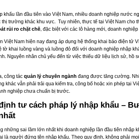
p khẩu lần đầu tiên vào Việt Nam, nhiều doanh nghiệp nước ng
 thị trường khác khu vực. Tuy nhiên, thực tế tại Việt Nam cho
át rủi ro chặt chẽ
, đặc biệt với các lô hàng mới, doanh nghiệ
n Việt Nam hiện nay đang áp dụng hệ thống khai báo điện tử
 lệ tờ khai luồng vàng và luồng đỏ đối với doanh nghiệp nhập 
ình. Nguyên nhân chủ yếu đến từ việc thiếu dữ liệu lịch sử, h
a, công tác
quản lý chuyên ngành
đang được tăng cường. Nhi
ờng khác vẫn phải trải qua kiểm tra, công bố hoặc xin phép tại V
nh nghiệp chưa chuẩn bị trước.
định tư cách pháp lý nhập khẩu – B
 nhất
ng những sai lầm lớn nhất khi doanh nghiệp lần đầu tiên nhập
 ai là người đứng tên nhập khẩu. Theo quy định, không phải m