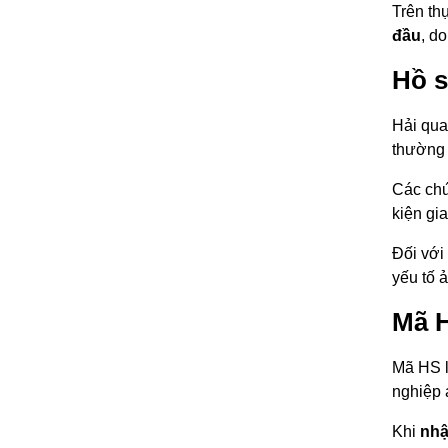
Trên th
đầu
, do
Hồ s
Hải qua
thường 
Các chứ
kiện gi
Đối với
yếu tố 
Mã H
Mã HS l
nghiệp 
Khi
nhậ