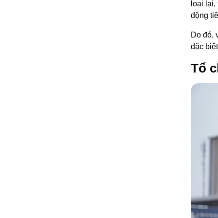
loại lạ
động ti
Do đó, 
đặc biệ
Tổ c