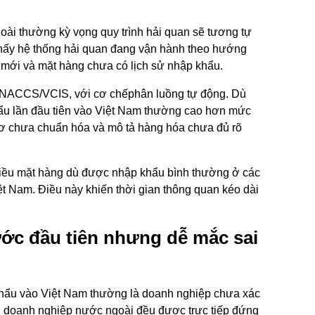
oài thường kỳ vọng quy trình hải quan sẽ tương tự
 thấy hệ thống hải quan đang vận hành theo hướng
p mới và mặt hàng chưa có lịch sử nhập khẩu.
 VNACCS/VCIS, với cơ chếphân luồng tự động. Dù
khẩu lần đầu tiên vào Việt Nam thường cao hơn mức
ồ sơ chưa chuẩn hóa và mô tả hàng hóa chưa đủ rõ
ều mặt hàng dù được nhập khẩu bình thường ở các
iệt Nam. Điều này khiến thời gian thông quan kéo dài
ước đầu tiên nhưng dễ mắc sai
 khẩu vào Việt Nam thường là doanh nghiệp chưa xác
ọi doanh nghiệp nước ngoài đều được trực tiếp đứng