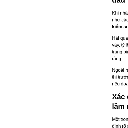
Khi nhậ
như các
kiểm so
Hải qua
vậy, tỷ
trung b
ràng.
Ngoài r
thị trư
nếu doa
Xác 
lầm
Một tro
định rõ