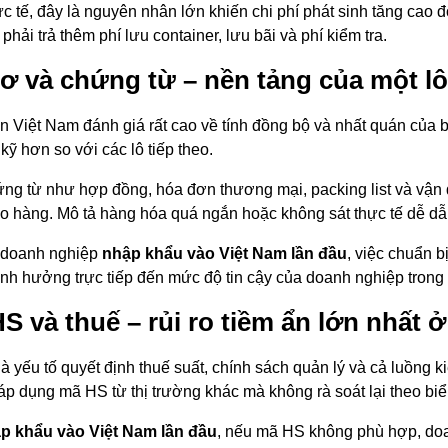
ực tế, đây là nguyên nhân lớn khiến chi phí phát sinh tăng cao 
 phải trả thêm phí lưu container, lưu bãi và phí kiểm tra.
ơ và chứng từ – nền tảng của một l
n Việt Nam đánh giá rất cao về tính đồng bộ và nhất quán của b
kỹ hơn so với các lô tiếp theo.
ng từ như hợp đồng, hóa đơn thương mại, packing list và vận đơ
ao hàng. Mô tả hàng hóa quá ngắn hoặc không sát thực tế dễ dẫ
 doanh nghiệp
nhập khẩu vào Việt Nam lần đầu
, việc chuẩn b
ảnh hưởng trực tiếp đến mức độ tin cậy của doanh nghiệp trong h
S và thuế – rủi ro tiềm ẩn lớn nhất ở
à yếu tố quyết định thuế suất, chính sách quản lý và cả luồng ki
áp dụng mã HS từ thị trường khác mà không rà soát lại theo bi
p khẩu vào Việt Nam lần đầu
, nếu mã HS không phù hợp, doan