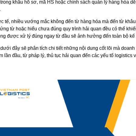
trong khâu hồ sơ, mã HS hoặc chính sách quản lý hàng hóa dễ 
.
ực tế, nhiều vướng mắc không đến từ hàng hóa mà đến từ khâu 
hứng từ hoặc hiểu chưa đúng quy trình hải quan đều có thể khiế
ng được xử lý đúng ngay từ đầu sẽ ảnh hưởng đến toàn bộ kế
t dưới đây sẽ phân tích chi tiết những nội dung cốt lõi mà doa
 lần đầu, từ pháp lý, thủ tục hải quan đến các yếu tố logistics 