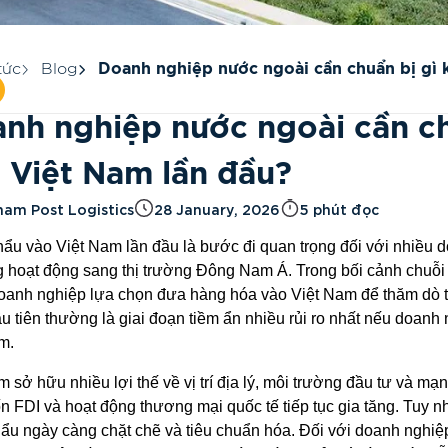
tức
Blog
Doanh nghiệp nước ngoài cần chuẩn bị gì 
vào Việt Nam lần đầu?
nh nghiệp nước ngoài cần ch
 Việt Nam lần đầu?
nam Post Logistics
28 January, 2026
5 phút đọc
ẩu vào Việt Nam lần đầu là bước đi quan trọng đối với nhiều 
 hoạt động sang thị trường Đông Nam Á. Trong bối cảnh chuỗ
oanh nghiệp lựa chọn đưa hàng hóa vào Việt Nam để thăm dò th
u tiên thường là giai đoạn tiềm ẩn nhiều rủi ro nhất nếu doanh 
m.
m sở hữu nhiều lợi thế về vị trí địa lý, môi trường đầu tư và mạ
n FDI và hoạt động thương mại quốc tế tiếp tục gia tăng. Tuy nh
ẩu ngày càng chặt chẽ và tiêu chuẩn hóa. Đối với doanh nghiệp