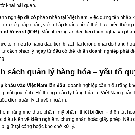
 tờ khai hải quan.
nh nghiệp đã có pháp nhân tại Việt Nam, việc đứng tên nhập kh
chưa có pháp nhân, việc nhập khẩu chỉ có thể thực hiện thông
r of Record (IOR)
. Mỗi phương án đều kéo theo nghĩa vụ pháp 
hực tế, nhiều lô hàng đầu tiên bị ách lại không phải do hàng hó
i tư cách pháp lý ngay từ đầu có thể khiến doanh nghiệp phải đi
ng.
h sách quản lý hàng hóa – yếu tố q
p khẩu vào Việt Nam lần đầu
, doanh nghiệp cần hiểu rằng k
ng một quy trình. Hệ thống quản lý hàng hóa tại Việt Nam phân 
uộc diện quản lý chuyên ngành.
hóm hàng như thực phẩm, mỹ phẩm, thiết bị điện – điện tử, h
c điều kiện về kiểm nghiệm, chứng nhận hoặc giấy phép. Nếu cá
 bị giữ tại cảng hoặc kho chờ xử lý.