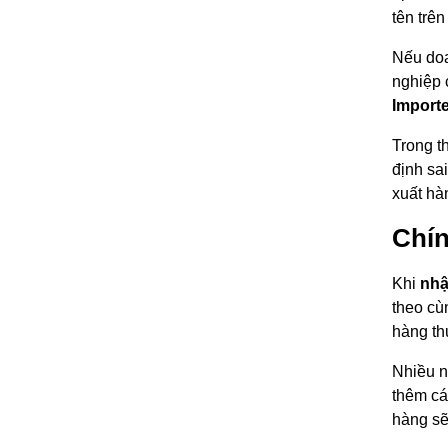
tên trên
Nếu doa
nghiệp 
Importe
Trong t
định sa
xuất hà
Chín
Khi
nhậ
theo cù
hàng th
Nhiều n
thêm cá
hàng sẽ