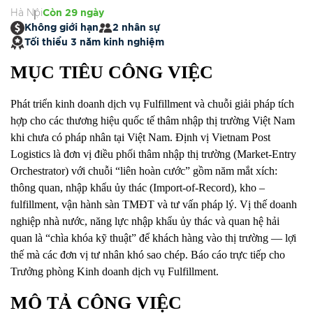
Hà Nội
Còn 29 ngày
Không giới hạn
2 nhân sự
Tối thiểu 3 năm kinh nghiệm
MỤC TIÊU CÔNG VIỆC
Phát triển kinh doanh dịch vụ Fulfillment và chuỗi giải pháp tích
hợp cho các thương hiệu quốc tế thâm nhập thị trường Việt Nam
khi chưa có pháp nhân tại Việt Nam. Định vị Vietnam Post
Logistics là đơn vị điều phối thâm nhập thị trường (Market-Entry
Orchestrator) với chuỗi “liên hoàn cước” gồm năm mắt xích:
thông quan, nhập khẩu ủy thác (Import-of-Record), kho –
fulfillment, vận hành sàn TMĐT và tư vấn pháp lý. Vị thế doanh
nghiệp nhà nước, năng lực nhập khẩu ủy thác và quan hệ hải
quan là “chìa khóa kỹ thuật” để khách hàng vào thị trường — lợi
thế mà các đơn vị tư nhân khó sao chép. Báo cáo trực tiếp cho
Trưởng phòng Kinh doanh dịch vụ Fulfillment.
MÔ TẢ CÔNG VIỆC