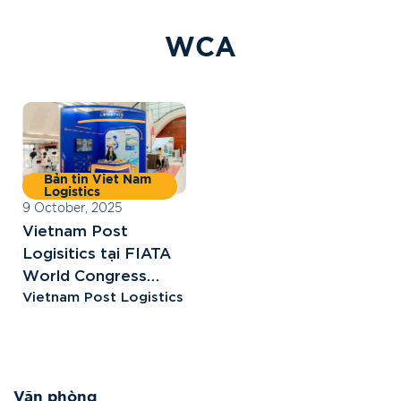
W
C
A
Bản tin Viet Nam
Logistics
9 October, 2025
Vietnam Post
Logisitics tại FIATA
World Congress
2025 – Kết nối &
Vietnam Post Logistics
Hợp tác Logistics
toàn cầu
Văn phòng