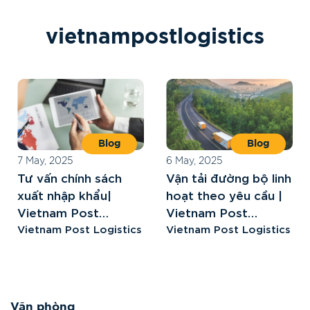
v
i
e
t
n
a
m
p
o
s
t
l
o
g
i
s
t
i
c
s
Blog
Blog
7 May, 2025
6 May, 2025
Tư vấn chính sách
Vận tải đường bộ linh
xuất nhập khẩu|
hoạt theo yêu cầu |
Vietnam Post
Vietnam Post
Logistics
Vietnam Post Logistics
Logistics
Vietnam Post Logistics
Văn phòng