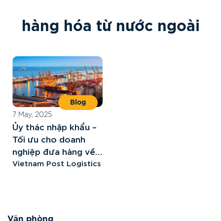
h
à
n
g
h
ó
a
t
ừ
n
ư
ớ
c
n
g
o
à
i
Blog
7 May, 2025
Ủy thác nhập khẩu –
Tối ưu cho doanh
nghiệp đưa hàng về
Việt Nam
Vietnam Post Logistics
Văn phòng