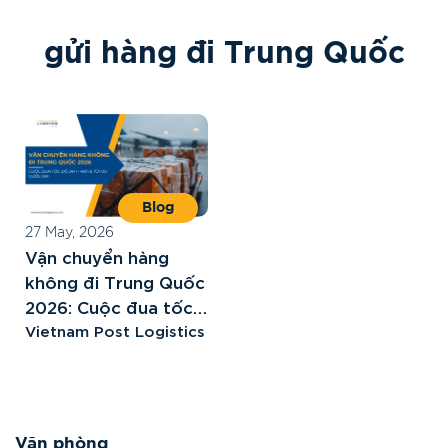
g
ử
i
h
à
n
g
đ
i
T
r
u
n
g
Q
u
ố
c
Blog
27 May, 2026
Vận chuyển hàng
không đi Trung Quốc
2026: Cuộc đua tốc
độ 24h – 48h và tối
Vietnam Post Logistics
ưu cước Air
Văn phòng