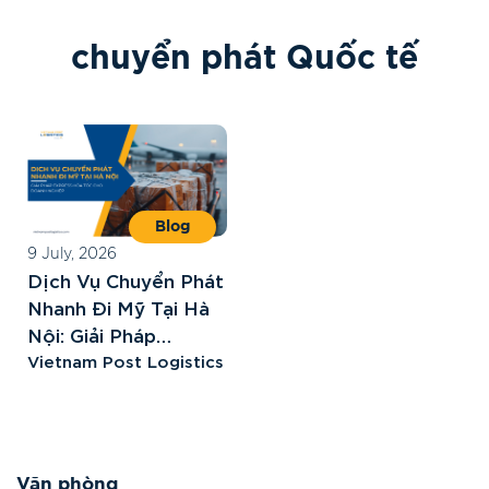
c
h
u
y
ể
n
p
h
á
t
Q
u
ố
c
t
ế
Blog
9 July, 2026
Dịch Vụ Chuyển Phát
Nhanh Đi Mỹ Tại Hà
Nội: Giải Pháp
Express Hỏa Tốc
Vietnam Post Logistics
Cho Doanh Nghiệp
Văn phòng