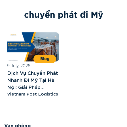
c
h
u
y
ể
n
p
h
á
t
đ
i
M
ỹ
Blog
9 July, 2026
Dịch Vụ Chuyển Phát
Nhanh Đi Mỹ Tại Hà
Nội: Giải Pháp
Express Hỏa Tốc
Vietnam Post Logistics
Cho Doanh Nghiệp
Văn phòng